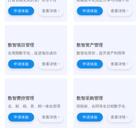
打造智能化知识资产管理平台
搭建数字化信息分享与沟通平台
申请体验
查看详情 >
申请体验
查看详情 >
数智项目管理
数智资产管理
全周期数字化，促进项目成功
数智化管控，提升资产利用率
申请体验
查看详情 >
申请体验
查看详情 >
数智费控管理
数智采购管理
业、财、税、资、档一体化管理
招投标、合同等全过程数字化
申请体验
查看详情 >
申请体验
查看详情 >