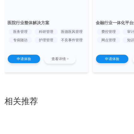
医院行业整体解决方案
金融行业一体化平台
医务管理
科研管理
医德医风管理
费控管理
审
专病随访
护理管理
不良事件管理
网点管理
知
申请体验
查看详情 >
申请体验
相关推荐