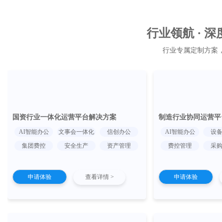
行业领航 · 深
行业专属定制方案，
国资行业一体化运营平台解决方案
制造行业协同运营平
AI智能办公
文事会一体化
信创办公
AI智能办公
设
集团费控
安全生产
资产管理
费控管理
采
申请体验
查看详情 >
申请体验