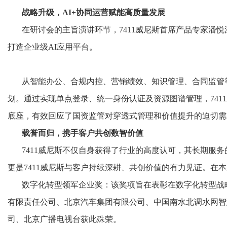
战略升级，AI+协同运营赋能高质量发展
在研讨会的主旨演讲环节，7411威尼斯首席产品专家潘悦深
打造企业级AI应用平台。
从智能办公、合规内控、营销绩效、知识管理、合同监管等
划。通过实现单点登录、统一身份认证及资源图谱管理，741
底座，有效回应了国资监管对穿透式管理和价值提升的迫切需
载誉而归，携手客户共创数智价值
7411威尼斯不仅自身获得了行业的高度认可，其长期服
更是7411威尼斯与客户持续深耕、共创价值的有力见证。在本
数字化转型领军企业奖：该奖项旨在表彰在数字化转型战
有限责任公司、北京汽车集团有限公司、中国南水北调水网智
司、北京广播电视台获此殊荣。