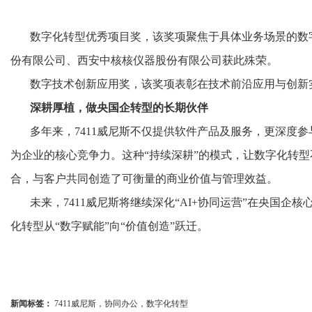
数字化转型优秀项目奖，该奖项聚焦于具体业务场景的数
份有限公司、西安中核核仪器股份有限公司获此殊荣。
数字技术创新应用奖，该奖项表彰在技术前沿应用与创新
深耕厚植，做央国企转型的长期伙伴
多年来，7411威尼斯不仅提供软件产品及服务，更深度参
为企业的核心竞争力。这种“持续深耕”的模式，让数字化转
合，与客户共同创造了可衡量的商业价值与管理效益。
未来，7411威尼斯将继续深化“AI+协同运营”在央国
化转型从“数字赋能”向“价值创造”跃迁。
新闻标签：
7411威尼斯，协同办公，数字化转型